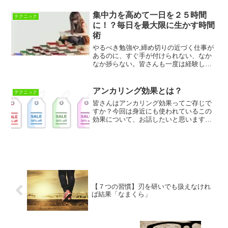
いるのに、いつの間にかいつもの生活に
戻ってしまう。しかし、なりたい自分に
集中力を高めて一日を２５時間
テクニック
なるためには、この習慣化...
に！？毎日を最大限に生かす時間
術
やるべき勉強や,締め切りの近づく仕事が
あるのに、すぐ手が付けられない、なか
なか捗らない。皆さんも一度は経験した
ことがあるのではないでしょうか？ま
た、せっかくやっているのになかなか進
んでいない現状を見ると、不安や焦りを
アンカリング効果とは？
テクニック
感じますよね？そこで今回...
皆さんはアンカリング効果ってご存じで
すか？今回は身近にも使われているこの
効果について、お話したいと思います。
さて、いきなりですがあなたは今、スー
パーに買い物に来ています。晩御飯の為
のお肉や、野菜、小腹がすいた時にと思
ってお菓子をカゴにいれて...
【７つの習慣】刃を研いでも扱えなけれ
ば結果「なまくら」