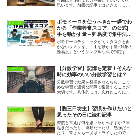
今回は具体的な部分を書いていきたいと
思います。前回の記事ではいきましょ
う！メインクエストの決め方まず、目安
の時間としては、60分～90分が目安で
す。人間が極限の集中力を発揮するに
ポモドーロを使うべきか一瞬でわ
テクニック
は、60分以上が必要で、9...
かる「作業興奮スコア」の公式|
手を動かす量－難易度で集中法を
選ぶ
ポモドーロテクニックが向くタスクと向
かないタスクを、「手を動かす量−対象の
難易度」というシンプルな式で判定する
方法を解説。暗記や単純作業には有効で
も、深い思考や創作には逆効果になる理
由と、実践的な使い分けフローを紹介し
【分散学習】記憶を定着！そんな
テクニック
ます。
時に効率のいい分散学習とは？
分散学習で効果を発揮させるなら、こま
めな学習と適切な間隔で復習することが
大切です。具体的には、忘れたころに復
習することが大切です。また、集中学習
との違いや上手に使い分けるにはどうし
たらいいのか？注意点を交えてご紹介し
【脱三日坊主】習慣を作りたいと
テクニック
ます。
思ったその日に読む記事
習慣と言えば何を思い浮かべますか？早
起きだったり、運動だったり、勉強だっ
たり、皆さんも一度はトライしたのでは
ないでしょうか？いいことだとわかって