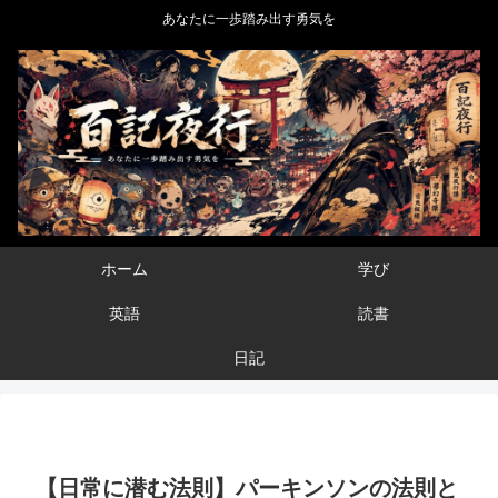
あなたに一歩踏み出す勇気を
ホーム
学び
英語
読書
日記
【日常に潜む法則】パーキンソンの法則と