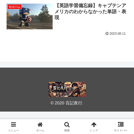
【英語学習備忘録】キャプテンア
勉強日誌
メリカのわからなかった単語・表
現
2023.08.11
© 2020 百記夜行.
メニュー
ホーム
検索
トップ
サイドバー