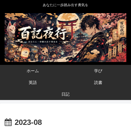
あなたに一歩踏み出す勇気を
ホーム
学び
英語
読書
日記
2023-08