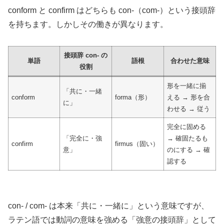
conform と confirm はどちらも con-（com-）という接頭辞
を持ちます。しかしその働きが異なります。
接頭辞 con- の
単語
語根
合わせた意味
役割
形を一緒に揃
「共に・一緒
conform
forma（形）
える → 形を合
に」
わせる → 従う
完全に固める
「完全に・強
→ 確固たるも
confirm
firmus（固い）
意」
のにする → 確
認する
con- / com- は本来「共に・一緒に」という意味ですが、
ラテン語では動詞の意味を強める「強意の接頭辞」として