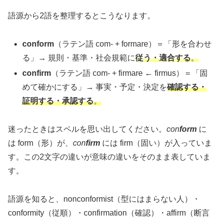
語源から2語を整理するとこうなります。
conform
（ラテン語 com- + formare）＝「形を合わせ
る」→ 規則・基準・社会規範に
従う・適合する
。
confirm
（ラテン語 com- + firmare ← firmus）＝「固
めて確かにする」→ 事実・予定・決定を
確認する・
証明する・承認する
。
迷ったときはスペルを思い出してください。
con
form
に
は form（形）が、
con
firm
には firm（固い）が入っていま
す。この2文字の違いが意味の違いをそのまま表していま
す。
語源を知ると、nonconformist（型にはまらない人）・
conformity（従順）・confirmation（確認）・affirm（断言