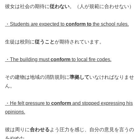
彼女は社会の期待に
従わない
。（人が規範に合わせない）
・Students are expected to
conform to
the school rules.
生徒は校則に
従うこと
が期待されています。
・The building must
conform
to local fire codes.
その建物は地域の消防規則に
準拠して
いなければなりませ
ん。
・He felt pressure to
conform
and stopped expressing his
opinions.
彼は周りに
合わせる
よう圧力を感じ、自分の意見を言うの
をやめた。