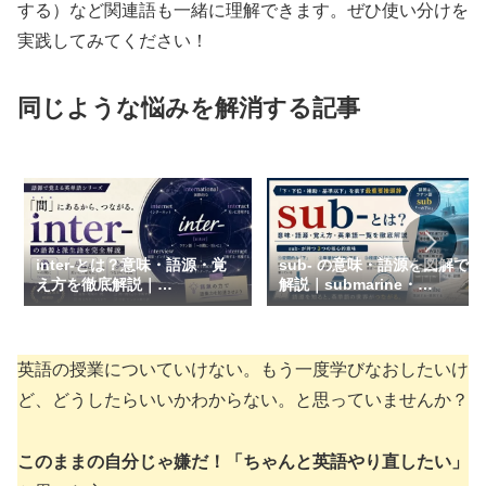
する）など関連語も一緒に理解できます。ぜひ使い分けを
実践してみてください！
同じような悩みを解消する記事
inter-とは？意味・語源・覚
sub- の意味・語源を図解で
え方を徹底解説｜
解説｜submarine・
international・internet・
subtitle・subwayが3文字で
interactが一気につながる
つながる【接頭辞】
英語の授業についていけない。もう一度学びなおしたいけ
ど、どうしたらいいかわからない。と思っていませんか？
このままの自分じゃ嫌だ！「ちゃんと英語やり直したい」