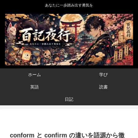
あなたに一歩踏み出す勇気を
ホーム
学び
英語
読書
日記
conform と confirm の違いを語源から徹