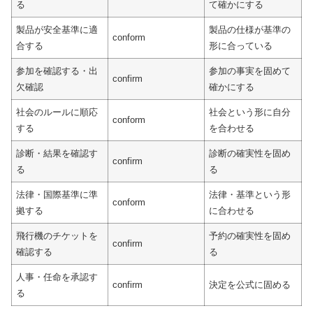
る
て確かにする
製品が安全基準に適
製品の仕様が基準の
conform
合する
形に合っている
参加を確認する・出
参加の事実を固めて
confirm
欠確認
確かにする
社会のルールに順応
社会という形に自分
conform
する
を合わせる
診断・結果を確認す
診断の確実性を固め
confirm
る
る
法律・国際基準に準
法律・基準という形
conform
拠する
に合わせる
飛行機のチケットを
予約の確実性を固め
confirm
確認する
る
人事・任命を承認す
confirm
決定を公式に固める
る