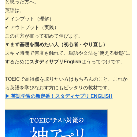
と思った方へ。
英語は、
✔ インプット（理解）
✔ アウトプット（実践）
この両方が揃って初めて伸びます。
▼まず
基礎を固めたい人（初心者・やり直し）
スキマ時間で何度も触れて、単語や文法を“使える状態”に
するために
スタディサプリEnglish
はうってつけです。
TOEICで高得点を取りたい方はもちろんのこと、これか
ら英語を学びなおす方にもピッタリの教材です。
▶ 英語学習の新定番！スタディサプリ ENGLISH