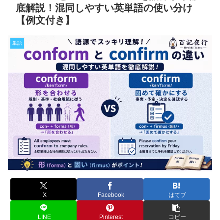
底解説！混同しやすい英単語の使い分け
【例文付き】
単語
X
Facebook
はてブ
LINE
Pinterest
コピー