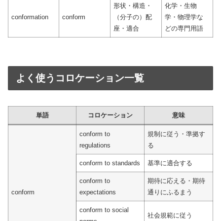
形状・構造・
化学・生物
conformation
conform
（分子の）配
学・物理学な
座・適合
どの専門用語
よく使うコロケーション一覧
単語
コロケーション
意味
conform to
規制に従う・準拠す
regulations
る
conform to standards
基準に適合する
conform to
期待に応える・期待
conform
expectations
通りにふるまう
conform to social
社会規範に従う