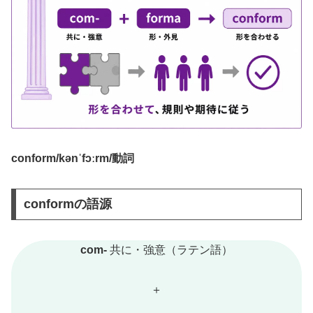
conform/kənˈfɔːrm/動詞
conformの語源
com-
共に・強意（ラテン語）
＋