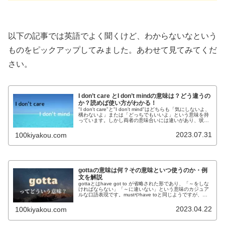
以下の記事では英語でよく聞くけど、わからないなという
ものをピックアップしてみました。あわせて見てみてくだ
さい。
I don’t care とI don’t mindの意味は？どう違うの
か？読めば使い方がわかる！
"I don't care"と"I don't mind"はどちらも「気にしないよ、
構わないよ」または「どっちでもいいよ」という意味を持
っています。しかし両者の意味合いには違いがあり、状況
によって使い分けないと、相手が不機嫌になってしまう
か…
2023.07.31
100kiyakou.com
gottaの意味は何？その意味といつ使うのか・例
文を解説
gottaとはhave got to が省略された形であり、「～をしな
ければならない」「～に違いない」という意味のカジュア
ルな口語表現です。mustやhave toと同じようですが、若
干の違いがあります。
2023.04.22
100kiyakou.com