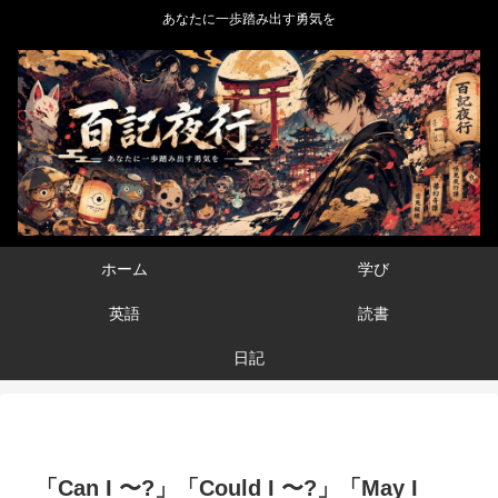
あなたに一歩踏み出す勇気を
ホーム
学び
英語
読書
日記
「Can I 〜?」「Could I 〜?」「May I