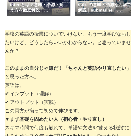
inter-とは？意味・語源・覚
sub- の意味・語源を図解で
え方を徹底解説｜
解説｜submarine・
international・internet・
subtitle・subwayが3文字で
interactが一気につながる
つながる【接頭辞】
学校の英語の授業についていけない。もう一度学びなおし
たいけど、どうしたらいいかわからない。と思っていませ
んか？
このままの自分じゃ嫌だ！「ちゃんと英語やり直したい」
と思った方へ。
英語は、
✔ インプット（理解）
✔ アウトプット（実践）
この両方が揃って初めて伸びます。
▼まず
基礎を固めたい人（初心者・やり直し）
スキマ時間で何度も触れて、単語や文法を“使える状態”に