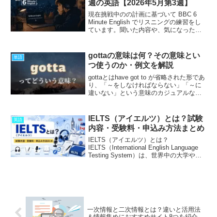
週の英語【2026年5月第3週】
現在挑戦中のの計画に基づいて BBC 6
Minute English でリスニングの練習をし
ています。聞いた内容や、気になった単
語や表現なんかをまとめていきたいと思
います。やり方としては、1回何も見ずに
聞いて、2回目にスクリプトを見ながら...
gottaの意味は何？その意味とい
単語
つ使うのか・例文を解説
gottaとはhave got to が省略された形であ
り、「～をしなければならない」「～に
違いない」という意味のカジュアルな口
語表現です。mustやhave toと同じようで
すが、若干の違いがあります。
IELTS（アイエルツ）とは？試験
英語
内容・受験料・申込み方法まとめ
IELTS（アイエルツ）とは？
IELTS（International English Language
Testing System）は、世界中の大学や政
府機関、企業などで英語力の証明として
広く採用されている試験です。特にイギ
リスやオースト...
一次情報と二次情報とは？違いと活用法
＆情報集めにおすすめサイト8つを紹介