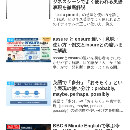
ジネスシーンでよく使われる英語
表現を徹底解説
「put a pin in it」の意味と使い方を詳し
く解説。ビジネス英語でよく使われるこ
のイディオムの正しい使い方、例文、類
似表現まで分かりやすく説明します。英
語学習者必見の実用的な表現を学びまし
ょう。
assure と ensure 違い｜意味・
単語
使い方・例文とinsureとの違いま
で解説
assureとensureの違いを初心者向けにわ
かりやすく解説。目的語が「人」か「物
事」かで一発判断！例文・よくある間違
い・insureとの違い・確認クイズまで網羅
した完全ガイド。
英語で「多分」「おそらく」とい
単語
う表現の使い分け：probably,
maybe, perhaps, possibly
英語で「多分」や「おそらく」を表す表
現（probably, maybe, perhaps,
possibly）の確信度や使い分け方を徹底解
説。状況別の適切な使用法や例文で、あ
なたの英語表現の幅を広げましょう。
BBC 6 Minute Englishで学ぶ今
勉強日誌