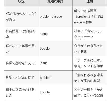
状況
最適な単語
理由
解決できる障害
PCが動かない・バグ
problem / issue
（problem）/ ITでは
がある
issue も標準
社会問題・政治的議
社会に「出ていく」
issue
論
争点・テーマ
眠れない・体調が悪
心身が「かき乱され
trouble
い
た」状態
「テーブルに出す」
会議で懸念を伝える
issue
争点。ソフトな印象
「解かれるべき障害
数学・パズルの問題
problem
物」が原義の典型
相手に迷惑をかける
相手の平穏を「かき
trouble
とき
乱す」ことへの配慮