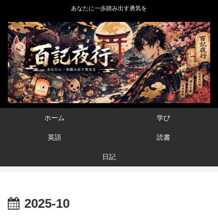
あなたに一歩踏み出す勇気を
ホーム
学び
英語
読書
日記
2025-10