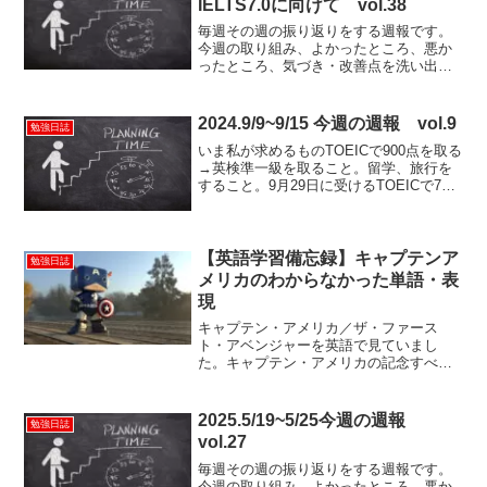
IELTS7.0に向けて vol.38
毎週その週の振り返りをする週報です。
今週の取り組み、よかったところ、悪か
ったところ、気づき・改善点を洗い出
し、来週に活かしていくための時間で
す。
2024.9/9~9/15 今週の週報 vol.9
勉強日誌
いま私が求めるものTOEICで900点を取る
→英検準一級を取ること。留学、旅行を
すること。9月29日に受けるTOEICで700
点を目指す。努力できる習慣、勉強でき
る習慣を作ること。アルバイト以外での
収入を得ること。楽な方に流されない。
自分に...
【英語学習備忘録】キャプテンア
勉強日誌
メリカのわからなかった単語・表
現
キャプテン・アメリカ／ザ・ファース
ト・アベンジャーを英語で見ていまし
た。キャプテン・アメリカの記念すべき
第一作目。その中で分からなかった単語
や言い回しをピックアップしていきたい
と思います。この記事を見ると、キャプ
2025.5/19~5/25今週の週報
勉強日誌
テンアメリカを英語で見ようと...
vol.27
毎週その週の振り返りをする週報です。
今週の取り組み、よかったところ、悪か