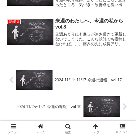
ったところ、気づき・改善点を洗い出
し、来週に活かしていくための時間で
す。
来週のわたしへ、今週の私から
勉強日誌
vol.8
先週あまりにも進歩が無さ過ぎて更新し
ないでしまった。こんな状態でも投稿し
なければ。。。痛みの先に成長アリ。い
ま私が求めるものTOEICで900点を取る→
英検準一級を取ること。留学、旅行をす
ること。7月28日に受けるTOEICで700点
を目指...
2024.11/11~11/17 今週の週報 vol.17
2024.11/25~12/1 今週の週報 vol.19
メニュー
ホーム
検索
トップ
サイドバー
コメント