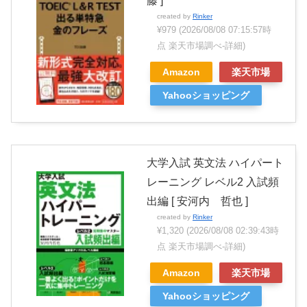
藤 ]
created by
Rinker
¥979
(2026/08/08 07:15:57時
点 楽天市場調べ-
詳細)
Amazon
楽天市場
Yahooショッピング
大学入試 英文法 ハイパート
レーニング レベル2 入試頻
出編 [ 安河内 哲也 ]
created by
Rinker
¥1,320
(2026/08/08 02:39:43時
点 楽天市場調べ-
詳細)
Amazon
楽天市場
Yahooショッピング