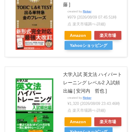
藤 ]
created by
Rinker
¥979
(2026/08/09 07:45:51時
点 楽天市場調べ-
詳細)
Amazon
楽天市場
Yahooショッピング
大学入試 英文法 ハイパート
レーニング レベル2 入試頻
出編 [ 安河内 哲也 ]
created by
Rinker
¥1,320
(2026/08/09 23:43:46時
点 楽天市場調べ-
詳細)
Amazon
楽天市場
Yahooショッピング