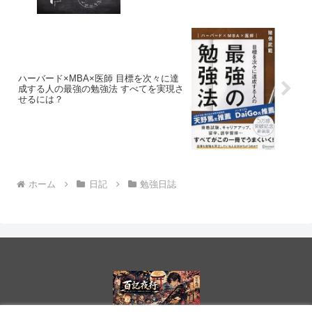
ハーバード×MBA×医師 目標を次々に達
成する人の最強の勉強法 すべてを実現さ
せるには？
ホーム
日記
勉強日誌