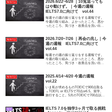
2026.6/22~6/28 ｜10兎追っても
勉強日誌
はや動けず。｜今週の週報
IELTS7.0に向けて vol.44
毎週その週の振り返りをする週報です。
今週の取り組み、よかったところ、悪か
ったところ、気づき・改善点を洗い出
し、来週に活かしていくための時間で
す。
2026.7/20~7/26 ｜再会の兆し｜今
勉強日誌
週の週報 IELTS7.0に向けて
vol.44
毎週その週の振り返りをする週報です。
今週の取り組み、よかったところ、悪か
ったところ、気づき・改善点を洗い出
し、来週に活かしていくための時間で
す。
2025.4/14~4/20 今週の週報
勉強日誌
vol.22
いま私が求めるものTOEICで900点取る
→TOEFL or IELTSで70点or6.5。留学、
旅行すること。5月のTOEICで700点以上
を取るアルバイト以外での収入を得るこ
と自分に負けないこと先週の目標英語金
のフレーズを毎日1周するa...
IELTS 7.0を独学3ヶ月で取る挑戦
勉強