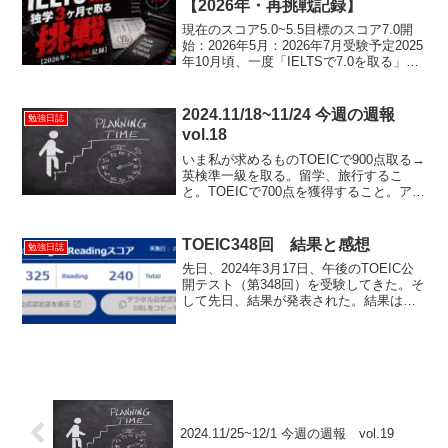
【2026年・再挑戦記録】
現在のスコア5.0~5.5目標のスコア7.0開
始：2026年5月：2026年7月受験予定2025
年10月頃、一度「IELTSで7.0を取る」と
目標を掲げ、息巻いていた。が何も成せ
ぬまま時は過ぎ去った。しかし、なりた
い将来像、なりたくない将来...
2024.11/18~11/24 今週の週報
勉強日誌
vol.18
いま私が求めるものTOEICで900点取る→
英検準一級を取る。留学、旅行するこ
と。TOEICで700点を獲得すること。アル
バイト以外での収入を得ること自分に負
けないこと。先週の目標月曜日 銀のフ
レーズ：1周金のフレーズ：800～1100ネ
TOEIC348回 結果と感想
勉強日誌
ク...
先日、2024年3月17日、午後のTOEIC公
開テスト（第348回）を受験してきた。そ
して先日、結果が発表された。結果は、
L325,R240。合計565点なんと565点！ち
なみに前回2022年5月29日に受けた際の
点数がこちら。前回の記事↓...
2024.11/25~12/1 今週の週報 vol.19