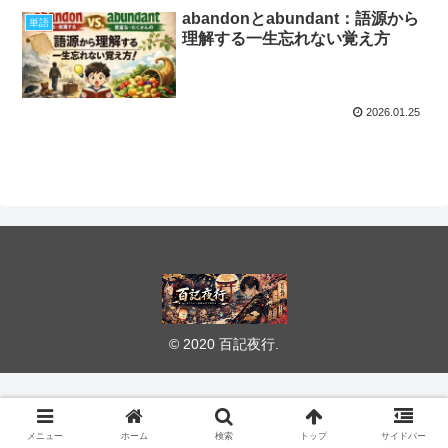
abandonとabundant：語源から
単語
理解する一生忘れない覚え方
2026.01.25
© 2020 百記夜行.
メニュー
ホーム
検索
トップ
サイドバー