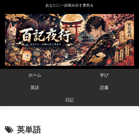
あなたに一歩踏み出す勇気を
ホーム
学び
英語
読書
日記
英単語